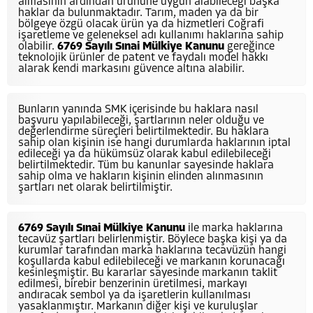
almasının ardından ürününe uygun alabileceği başka
haklar da bulunmaktadır. Tarım, maden ya da bir
bölgeye özgü olacak ürün ya da hizmetleri Coğrafi
işaretleme ve geleneksel adı kullanımı haklarına sahip
olabilir.
6769 Sayılı Sınai Mülkiye Kanunu
gereğince
teknolojik ürünler de patent ve faydalı model hakkı
alarak kendi markasını güvence altına alabilir.
Bunların yanında SMK içerisinde bu haklara nasıl
başvuru yapılabileceği, şartlarının neler olduğu ve
değerlendirme süreçleri belirtilmektedir. Bu haklara
sahip olan kişinin ise hangi durumlarda haklarının iptal
edileceği ya da hükümsüz olarak kabul edilebileceği
belirtilmektedir. Tüm bu kanunlar sayesinde haklara
sahip olma ve hakların kişinin elinden alınmasının
şartları net olarak belirtilmiştir.
6769 Sayılı Sınai Mülkiye Kanunu
ile marka haklarına
tecavüz şartları belirlenmiştir. Böylece başka kişi ya da
kurumlar tarafından marka haklarına tecavüzün hangi
koşullarda kabul edilebileceği ve markanın korunacağı
kesinleşmiştir. Bu kararlar sayesinde markanın taklit
edilmesi, birebir benzerinin üretilmesi, markayı
andıracak sembol ya da işaretlerin kullanılması
yasaklanmıştır. Markanın diğer kişi ve kuruluşlar