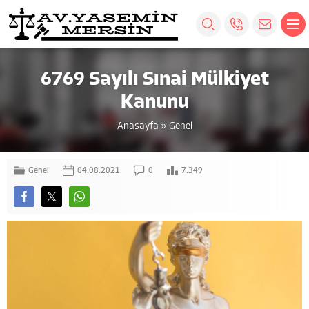
6769 Sayılı Sınai Mülkiyet
Kanunu
Anasayfa
»
Genel
Genel
04.08.2021
0
7.349