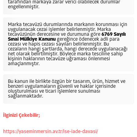
tarafından markaya zarar verici olabilecek durumlar
engellenmiştir.
Marka tecavüzü durumlarında markanın korunması için
uygulanacak cezai işlemler belirlenmiştir. Marka
tecavüzünün derecesine ve durumuna göre
6769 Sayılı
Sınai Mülkiye Kanunu
gereğince ödenecek adli para
cezası ve hapis cezası sayıları belirlenmiştir. Bu
cezaların hangi şartlarda, hangi derecede uygulanacağı
net olarak belirtilmiştir. Böylece marka tesciline sahip
kişinin haklarının tecavüze uğraması önlenmesi
amaçlanmıştır.
Bu kanun ile birlikte özgün bir tasarım, ürün, hizmet ve
benzeri uygulamaların güvenli ve haklar içerisinde
oluşturulması ve ticari işlemlere sunulması
sağlanmaktadır.
İlginizi Çekebilir;
https://yaseminmersin.av.tr/ise-iade-davasi/