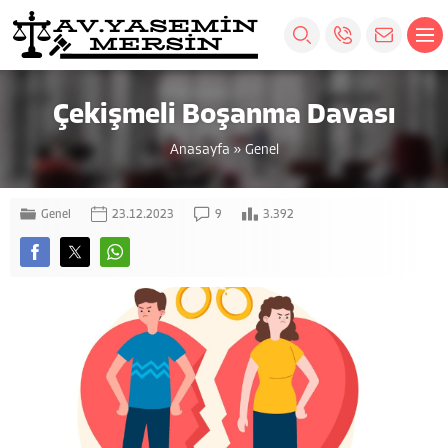
Çekişmeli Boşanma Davası
Anasayfa
»
Genel
Genel
23.12.2023
9
3.392