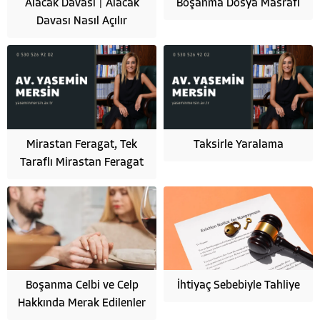
Alacak Davası | Alacak
Boşanma Dosya Masrafı
Davası Nasıl Açılır
Mirastan Feragat, Tek
Taksirle Yaralama
Taraflı Mirastan Feragat
Boşanma Celbi ve Celp
İhtiyaç Sebebiyle Tahliye
Hakkında Merak Edilenler