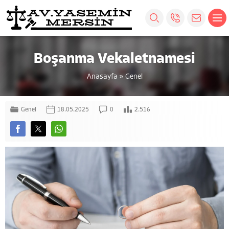
Boşanma Vekaletnamesi
Anasayfa
»
Genel
Genel
18.05.2025
0
2.516