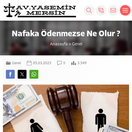
Nafaka Ödenmezse Ne Olur ?
Anasayfa
»
Genel
Genel
05.03.2023
0
3.549