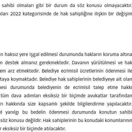
 sahibi olmaları gibi bir durum da söz konusu olmayacaktır
ları 2022 kategorisinde de hak sahipliğine ilişkin bir değişi
zın haksız yere işgal edilmesi durumunda hakların koruma altın
an destek almanız gerekmektedir. Davanın yürütülmesi ve ha
m arz etmektedir. Belediye ecrimisil ücretlerinin ödenmesi il
taya koymaktadır. Belediye hak sahiplerinin belediyeye ait ola
mesi durumunda belediyenin de ecrimisil talep etme hakk
tüm dava adımları eksiksiz bir biçimde avukatlar tarafında
ı hakkında size kapsamlı şekilde bilgilendirme yapılacaktır
emel yanılgı bu bedelin ödenmesi durumunda konutun sahib
 söz konusu değildir. Hak sahiplerinin bu konudaki konumlarını
eksiksiz bir biçimde atılacaktır.