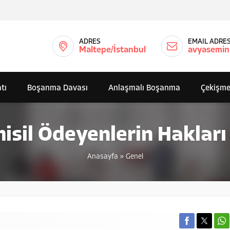
ADRES
EMAIL ADRES
Maltepe/İstanbul
avyasemin
tı
Boşanma Davası
Anlaşmalı Boşanma
Çekişme
misil Ödeyenlerin Hakları
Anasayfa
»
Genel