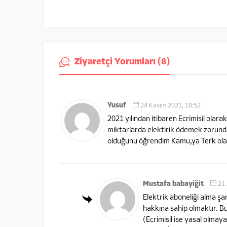
Ziyaretçi Yorumları (8)
Yusuf
24 Kasım 2021, 18:52
2021 yılından itibaren Ecrimisil olar
miktarlarda elektirik ödemek zorund
olduğunu öğrendim Kamu,ya Terk olan
Mustafa babayiğit
21 
Elektrik aboneliği alma şar
hakkına sahip olmaktır.
Bu
(Ecrimisil ise yasal olmayan