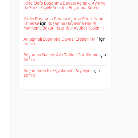
İkinci Defa Boşanma Davası Açmak: Aynı ya
da Farklı Kişiyle Yeniden Boşanma Süreci
m
Kadın Boşanma Davası Açarsa Erkek Kabul
Etmezse
için
Boşanma Davasına Hangi
u
Mahkeme Bakar - İstanbul Avukat Yasemin
ı
Anlaşmalı Boşanma Davası Ertelenir Mi?
için
l
admin
r
Boşanma Davası Adli Tatilde Görülür mü
için
admin
Boşanmada Ev Eşyalarının Paylaşımı
için
admin
.
.
.
e