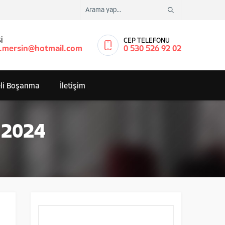
İ
CEP TELEFONU
.mersin@hotmail.com
0 530 526 92 02
li Boşanma
İletişim
 2024
Arama: