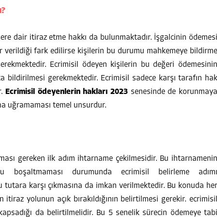
u?
ere dair itiraz etme hakkı da bulunmaktadır. İşgalcinin ödemes
 verildiği fark edilirse kişilerin bu durumu mahkemeye bildirm
gerekmektedir. Ecrimisil ödeyen kişilerin bu değeri ödemesini
 bildirilmesi gerekmektedir. Ecrimisil sadece karşı tarafın ha
r.
Ecrimisil
ödeyenlerin hakları 2023
senesinde de korunmay
ına uğramaması temel unsurdur.
 atması gereken ilk adım ihtarname çekilmesidir. Bu ihtarnameni
utu boşaltmaması durumunda ecrimisil belirleme adım
bu tutara karşı çıkmasına da imkan verilmektedir. Bu konuda he
itiraz yolunun açık bırakıldığının belirtilmesi gerekir. ecrimisi
kapsadığı da belirtilmelidir. Bu 5 senelik sürecin ödemeye tab