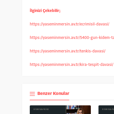
İlginizi Çekebilir;
https://yaseminmersin.av.tr/ecrimisil-davasi/
https://yaseminmersin.av.tr/5400-gun-kidem-t
https://yaseminmersin.av.tr/tenkis-davasi/
https://yaseminmersin.av.tr/kira-tespit-davasi/
Benzer Konular