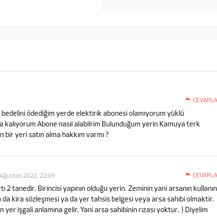
CEVAPL
ak bedelini ödediğim yerde elektirik abonesi olamıyorum yüklü
a kalıyorum Abone nasıl alabilrim Bulunduğum yerin Kamuya terk
 bir yeri satın alma hakkım varmı ?
CEVAPL
Ağustos 2022, 22:09
tı 2 tanedir.
Birincisi yapının olduğu yerin. Zeminin yani arsanın kullanın
 da kira sözleşmesi ya da yer tahsis belgesi veya arsa sahibi olmaktir.
 yer işgali anlamına gelir. Yani arsa sahibinin rızası yoktur. )
Diyelim