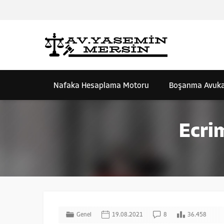
Nafaka Hesaplama Motoru
Boşanma Avuka
Ecri
Genel
19.08.2021
8
36.458