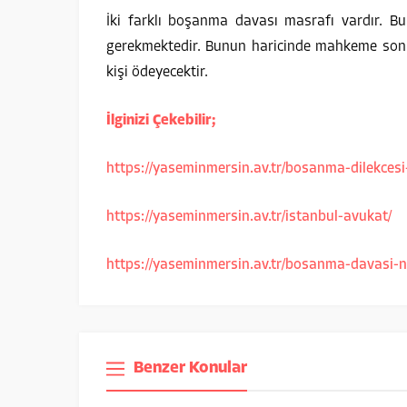
İki farklı boşanma davası masrafı vardır. Bu
gerekmektedir. Bunun haricinde mahkeme son
kişi ödeyecektir.
İlginizi Çekebilir;
https://yaseminmersin.av.tr/bosanma-dilekcesi
https://yaseminmersin.av.tr/istanbul-avukat/
https://yaseminmersin.av.tr/bosanma-davasi-nas
Benzer Konular