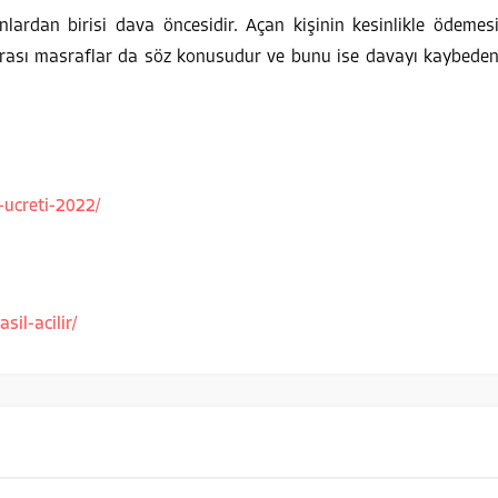
nlardan birisi dava öncesidir. Açan kişinin kesinlikle ödemes
rası masraflar da söz konusudur ve bunu ise davayı kaybede
-ucreti-2022/
il-acilir/