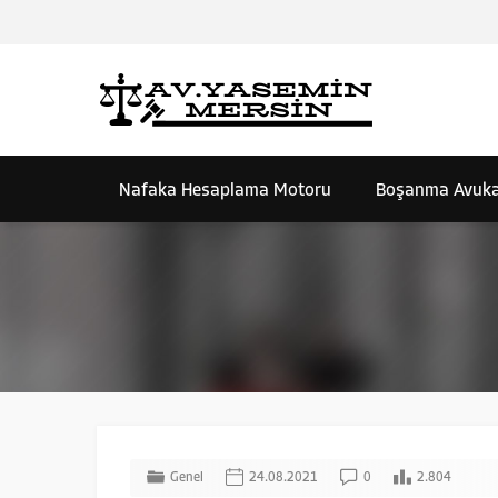
Nafaka Hesaplama Motoru
Boşanma Avuka
Genel
24.08.2021
0
2.804