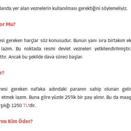
nda yer alan veznelerin kullanılması gerektiğini söylemeliyiz.
or Mu?
i gereken harçlar söz konusudur. Bunun yanı sıra birtakım e
lazım. Bu noktada resmi devlet vezneleri yetkilendirilmiştir
tır. Ancak bu şekilde dava süreci başlar.
r?
mesi gereken nafaka adındaki paranın sahip olunan geli
e etmek lazım. Buna göre yüzde 25’lik bir pay alınır. Bu da maa
şılığı 1250
TL
‘dir.
ını Kim Öder?