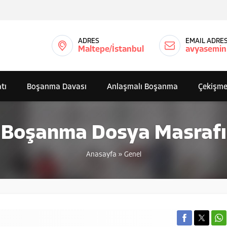
ADRES
EMAIL ADRES
Maltepe/İstanbul
avyasemin
tı
Boşanma Davası
Anlaşmalı Boşanma
Çekişme
Boşanma Dosya Masrafı
Anasayfa
»
Genel