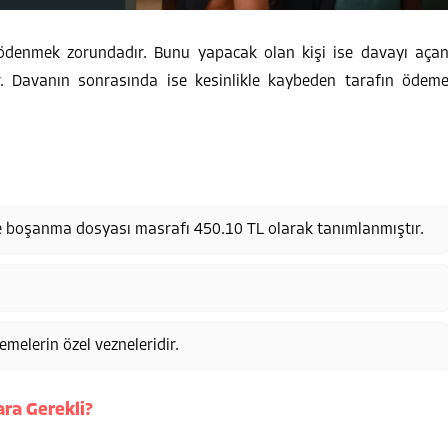
ödenmek zorundadır. Bunu yapacak olan kişi ise davayı aça
r. Davanın sonrasında ise kesinlikle kaybeden tarafın ödem
zere boşanma dosyası masrafı 450.10 TL olarak tanımlanmıştır.
melerin özel vezneleridir.
ra Gerekli?