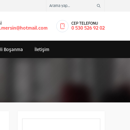
İ
CEP TELEFONU
.mersin@hotmail.com
0 530 526 92 02
li Boşanma
İletişim
Arama: