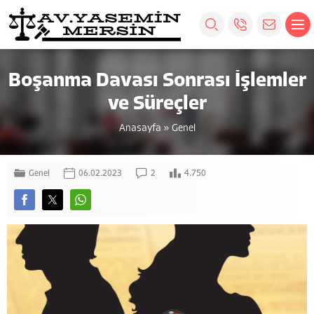
Boşanma Davası Sonrası İşlemler
ve Süreçler
Anasayfa
»
Genel
Genel
06.02.2023
2
4.750