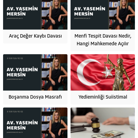
Araç Değer Kaybı Davası
Menfi Tespit Davası Nedir,
Hangi Mahkemede Açılır
Boşanma Dosya Masrafı
Yedieminliği Suiistimal