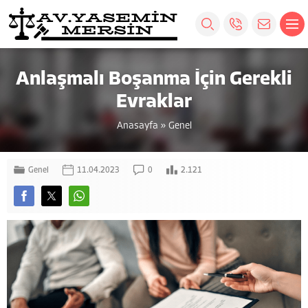
Anlaşmalı Boşanma İçin Gerekli
Evraklar
Anasayfa
»
Genel
Genel
11.04.2023
0
2.121