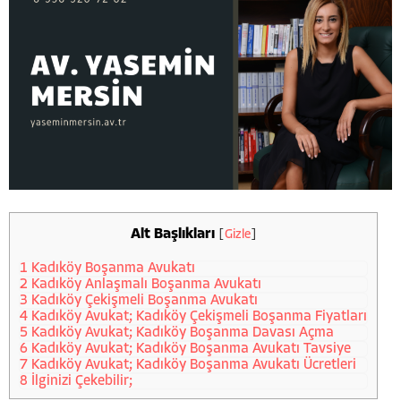
Alt Başlıkları
[
Gizle
]
1
Kadıköy Boşanma Avukatı
2
Kadıköy Anlaşmalı Boşanma Avukatı
3
Kadıköy Çekişmeli Boşanma Avukatı
4
Kadıköy Avukat; Kadıköy Çekişmeli Boşanma Fiyatları
5
Kadıköy Avukat; Kadıköy Boşanma Davası Açma
6
Kadıköy Avukat; Kadıköy Boşanma Avukatı Tavsiye
7
Kadıköy Avukat; Kadıköy Boşanma Avukatı Ücretleri
8
İlginizi Çekebilir;